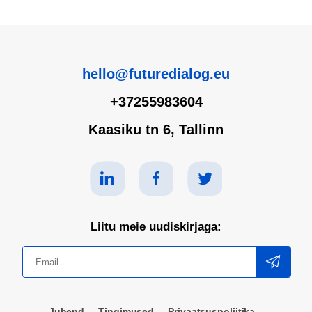
hello@futuredialog.eu
+37255983604
Kaasiku tn 6, Tallinn
Liitu meie uudiskirjaga:
Juhend
Tingimused
Privaatsuspoliitika