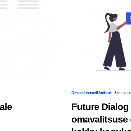
Omavalitsused
Uudised
3 min rea
ale
Future Dialog
omavalitsuse e