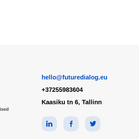
hello@futuredialog.eu
+37255983604
Kaasiku tn 6, Tallinn
ised