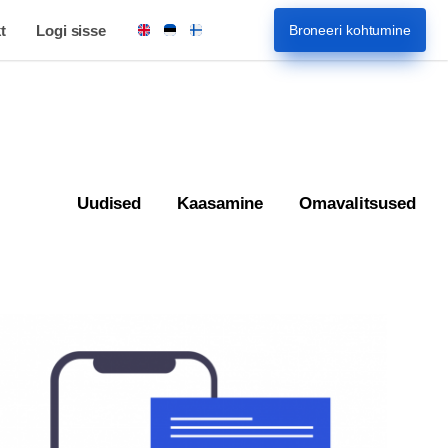
t
Logi sisse
Broneeri kohtumine
Uudised
Kaasamine
Omavalitsused