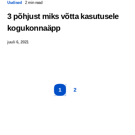
Uudised
2 min read
3 põhjust miks võtta kasutusele
kogukonnaäpp
juuli 6, 2021
1
2