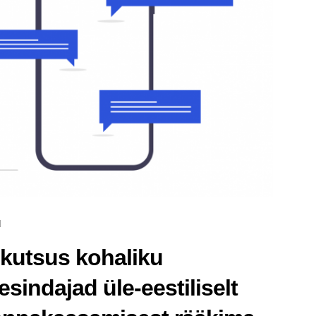
d
 kutsus kohaliku
sindajad üle-eestiliselt