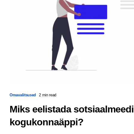
Omavalitsused
2 min read
Miks eelistada sotsiaalmeedi
kogukonnaäppi?