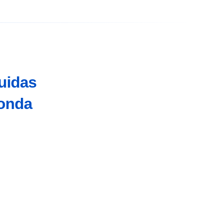
uidas
konda