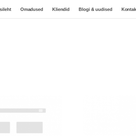
sileht
Omadused
Kliendid
Blogi & uudised
Kontak