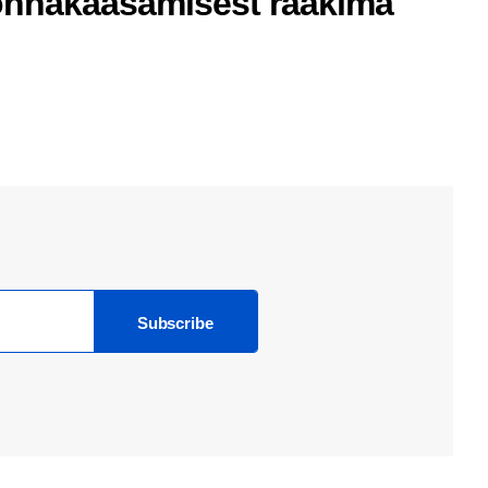
nnakaasamisest rääkima
Subscribe