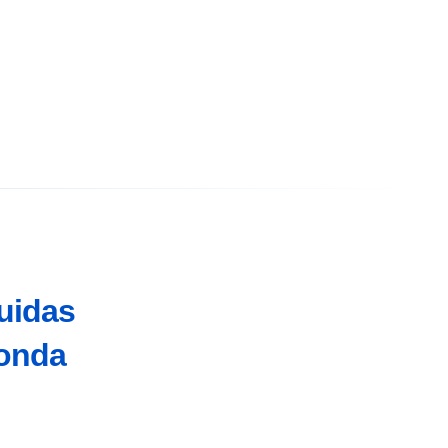
uidas
konda