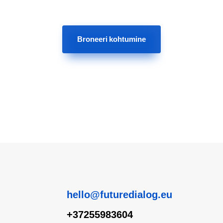
Broneeri kohtumine
hello@futuredialog.eu
+37255983604