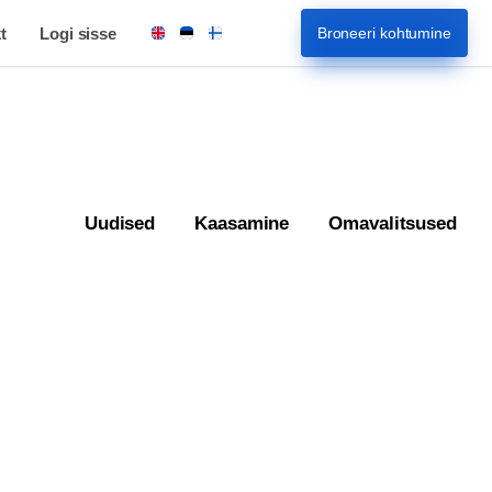
t
Logi sisse
Broneeri kohtumine
Uudised
Kaasamine
Omavalitsused