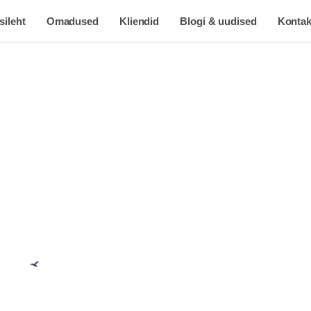
sileht
Omadused
Kliendid
Blogi & uudised
Kontak