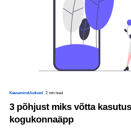
Kaasamine
Uudised
2 min read
3 põhjust miks võtta kasutus
kogukonnaäpp